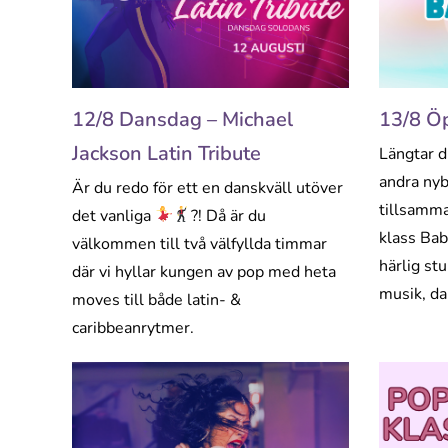
12/8 Dansdag – Michael
13/8 Ö
Jackson Latin Tribute
Längtar du
andra nyb
Är du redo för ett en danskväll utöver
tillsamma
det vanliga
?! Då är du
klass Bab
välkommen till två välfyllda timmar
härlig st
där vi hyllar kungen av pop med heta
musik, d
moves till både latin- &
caribbeanrytmer.