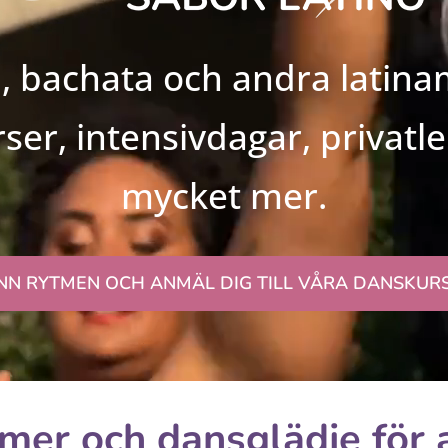
a, bachata och andra latin
ser, intensivdagar, privatl
mycket mer.
NN RYTMEN OCH ANMÄL DIG TILL VÅRA DANSKURS
mer och dansglädje för a