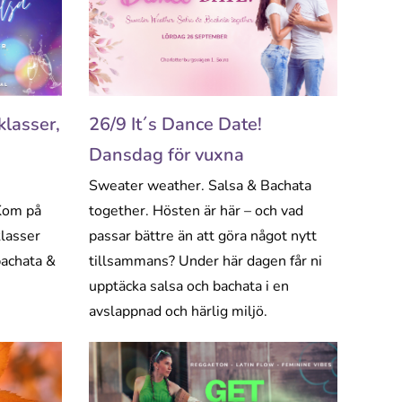
klasser,
26/9 It´s Dance Date!
Dansdag för vuxna
Sweater weather. Salsa & Bachata
 Kom på
together. Hösten är här – och vad
klasser
passar bättre än att göra något nytt
 bachata &
tillsammans? Under här dagen får ni
upptäcka salsa och bachata i en
avslappnad och härlig miljö.