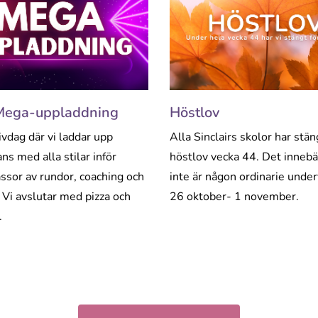
Mega-uppladdning
Höstlov
ivdag där vi laddar upp
Alla Sinclairs skolor har stän
ns med alla stilar inför
höstlov vecka 44. Det innebä
sor av rundor, coaching och
inte är någon ordinarie under
 Vi avslutar med pizza och
26 oktober- 1 november.
.