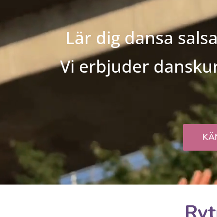
Lär dig dansa sals
Vi erbjuder danskur
KÄ
Ryt