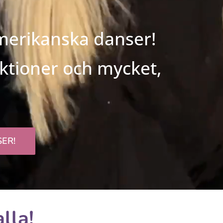
amerikanska danser!
ektioner och mycket,
ER!
lla!