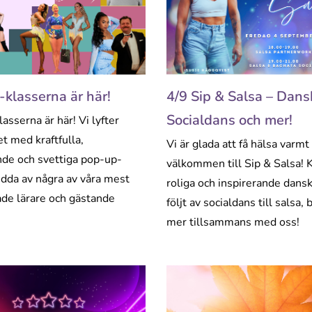
klasserna är här!
4/9 Sip & Salsa – Dans
Socialdans och mer!
asserna är här! Vi lyfter
t med kraftfulla,
Vi är glada att få hälsa varmt
nde och svettiga pop-up-
välkommen till Sip & Salsa!
edda av några av våra mest
roliga och inspirerande dans
de lärare och gästande
följt av socialdans till salsa,
mer tillsammans med oss!