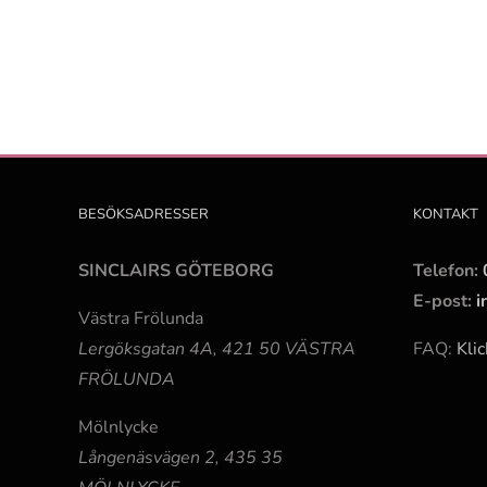
BESÖKSADRESSER
KONTAKT
SINCLAIRS GÖTEBORG
Telefon:
E-post:
i
Västra Frölunda
Lergöksgatan 4A, 421 50 VÄSTRA
FAQ:
Klic
FRÖLUNDA
Mölnlycke
Långenäsvägen 2, 435 35