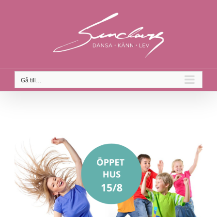
Fortsätt
till
innehållet
Gå till…