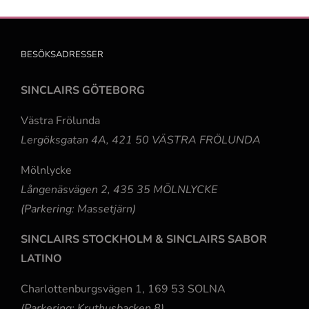
BESÖKSADRESSER
SINCLAIRS GÖTEBORG
Västra Frölunda
Lergöksgatan 4A, 421 50 VÄSTRA FRÖLUNDA
Mölnlycke
Långenäsvägen 2, 435 35 MÖLNLYCKE
(Parkering: Massetjärn)
SINCLAIRS STOCKHOLM & SINCLAIRS SABOR
LATINO
Charlottenburgsvägen 1, 169 53 SOLNA
(Parkering: Kruthusbacken 8)