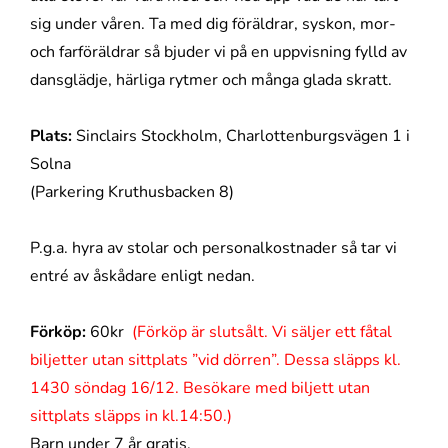
sig under våren. Ta med dig föräldrar, syskon, mor-
och farföräldrar så bjuder vi på en uppvisning fylld av
dansglädje, härliga rytmer och många glada skratt.
Plats:
Sinclairs Stockholm, Charlottenburgsvägen 1 i
Solna
(Parkering Kruthusbacken 8)
P.g.a. hyra av stolar och personalkostnader så tar vi
entré av åskådare enligt nedan.
Förköp:
60kr
(Förköp är slutsålt. Vi säljer ett fåtal
biljetter utan sittplats ”vid dörren”. Dessa släpps kl.
1430 söndag 16/12. Besökare med biljett utan
sittplats släpps in kl.14:50.)
Barn under 7 år gratis.