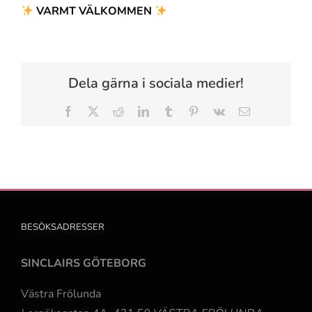
VARMT VÄLKOMMEN
Dela gärna i sociala medier!
Facebook
X
Reddit
LinkedIn
Tumblr
Pinterest
Vk
E-
post
BESÖKSADRESSER
SINCLAIRS GÖTEBORG
Västra Frölunda