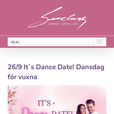
Fortsätt
till
innehållet
Gå till…
26/9 It´s Dance Date! Dansdag
för vuxna