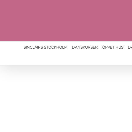
Fortsätt
till
innehållet
SINCLAIRS STOCKHOLM
DANSKURSER
ÖPPET HUS
D