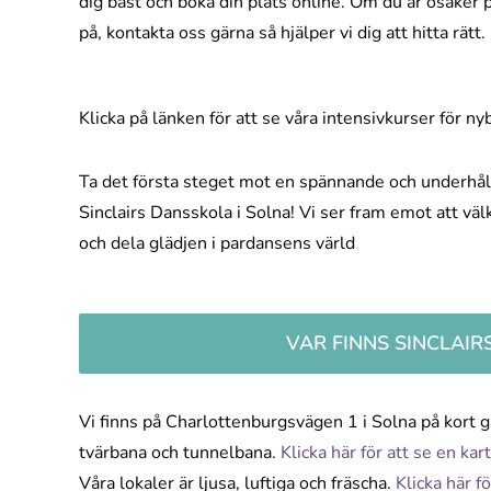
dig bäst och boka din plats online. Om du är osäker p
på, kontakta oss gärna så hjälper vi dig att hitta rätt.
Klicka på länken för att se våra intensivkurser för ny
Ta det första steget mot en spännande och underhå
Sinclairs Dansskola i Solna! Vi ser fram emot att väl
och dela glädjen i pardansens värld
VAR FINNS SINCLAIR
Vi finns på Charlottenburgsvägen 1 i Solna på kort 
tvärbana och tunnelbana.
Klicka här för att se en kart
Våra lokaler är ljusa, luftiga och fräscha.
Klicka här fö