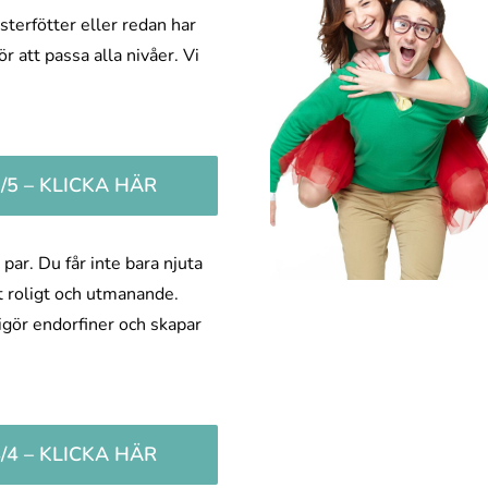
terfötter eller redan har
r att passa alla nivåer. Vi
5 – KLICKA HÄR
 par. Du får inte bara njuta
t roligt och utmanande.
igör endorfiner och skapar
4 – KLICKA HÄR