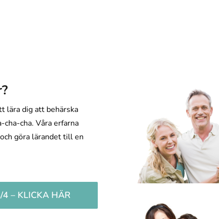
r?
 lära dig att behärska
-cha-cha. Våra erfarna
ch göra lärandet till en
4 – KLICKA HÄR