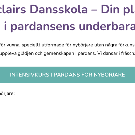
lairs Dansskola – Din pla
n i pardansens underbara
s för vuxna, speciellt utformade för nybörjare utan några förku
 uppleva glädjen och gemenskapen i pardans. Vi dansar i fräsch
INTENSIVKURS I PARDANS FÖR NYBÖRJARE
börjare: