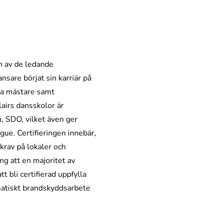
n av de ledande
sare börjat sin karriär på
ka mästare samt
airs dansskolor är
, SDO, vilket även ger
gue. Certifieringen innebär,
krav på lokaler och
ing att en majoritet av
t bli certifierad uppfylla
matiskt brandskyddsarbete