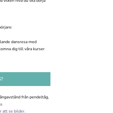
å vilken nivå du ska börja
börjare:
llande dansresa med
komna dig till våra kurser
S?
gångavstånd från pendeltåg,
a.
r att se bilder.