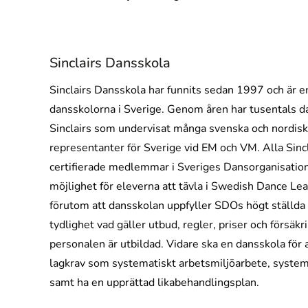
Sinclairs Dansskola
Sinclairs Dansskola har funnits sedan 1997 och är e
dansskolorna i Sverige. Genom åren har tusentals dan
Sinclairs som undervisat många svenska och nordis
representanter för Sverige vid EM och VM. Alla Sincl
certifierade medlemmar i Sveriges Dansorganisation
möjlighet för eleverna att tävla i Swedish Dance Lea
förutom att dansskolan uppfyller SDOs högt ställda 
tydlighet vad gäller utbud, regler, priser och försäkr
personalen är utbildad. Vidare ska en dansskola för at
lagkrav som systematiskt arbetsmiljöarbete, syste
samt ha en upprättad likabehandlingsplan.