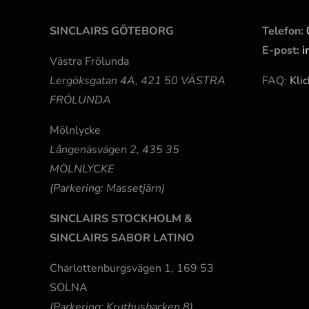
SINCLAIRS GÖTEBORG
Telefon:
E-post:
i
Västra Frölunda
Lergöksgatan 4A, 421 50 VÄSTRA
FAQ:
Klic
FRÖLUNDA
Mölnlycke
Långenäsvägen 2, 435 35
MÖLNLYCKE
(Parkering: Massetjärn)
SINCLAIRS STOCKHOLM &
SINCLAIRS SABOR LATINO
Charlottenburgsvägen 1, 169 53
SOLNA
(Parkering: Kruthusbacken 8)