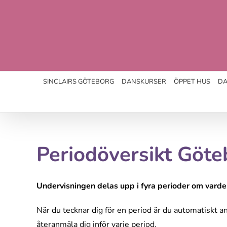
Fortsätt
till
innehållet
SINCLAIRS GÖTEBORG
DANSKURSER
ÖPPET HUS
DA
Periodöversikt Göt
Undervisningen delas upp i fyra perioder om varde
När du tecknar dig för en period är du automatiskt 
återanmäla dig inför varje period.