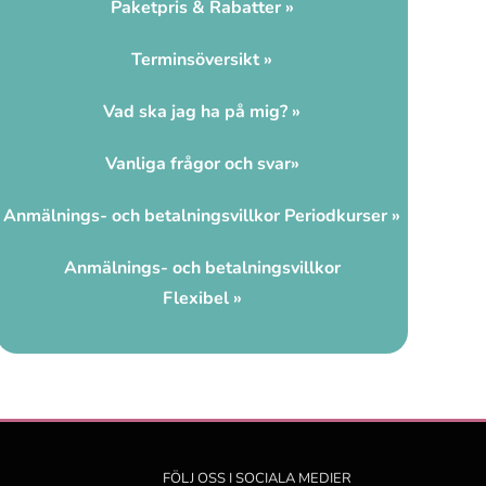
Paketpris & Rabatter »
Terminsöversikt »
Vad ska jag ha på mig? »
Vanliga frågor och svar
»
Anmälnings- och betalningsvillkor Periodkurser »
Anmälnings- och betalningsvillkor
Flexibel
»
FÖLJ OSS I SOCIALA MEDIER